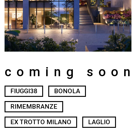
coming soon
FIUGGI38
BONOLA
RIMEMBRANZE
EX TROTTO MILANO
LAGLIO