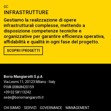
GC
INFRASTRUTTURE
Gestiamo la realizzazione di opere
infrastrutturali complesse, mettendo a
disposizione competenze tecniche e
organizzative per garantire efficienza operativa,
affidabilità e qualità in ogni fase del progetto.
SCOPRI I PROGETTI
Borio Mangiarotti S.p.A
Via Lesmi 11, 20123 Milano - Italy
P.IVA 00868420159
+39 02 58113242
sede@boriomangiarotti.it
CHI SIAMO
SERVIZI
GOVERNANCE
MANAGEMENT