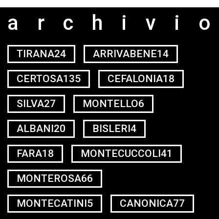
archivi
TIRANA24
ARRIVABENE14
CERTOSA135
CEFALONIA18
SILVA27
MONTELLO6
ALBANI20
BISLERI4
FARA18
MONTECUCCOLI41
MONTEROSA66
MONTECATINI5
CANONICA77