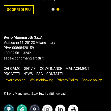
ch
da
SCOPRI DI PIÙ
Borio Mangiarotti S.p.A
Via Lesmi 11, 20123 Milano - Italy
P.IVA 00868420159
+39 02 58113242
sede@boriomangiarotti.it
CHI SIAMO
SERVIZI
GOVERNANCE
MANAGEMENT
PROGETTI
NEWS
ESG
CONTATTI
Lavora con noi
Whistleblowing
Privacy Policy
Cookie policy
© Borio Mangiarotti S.p.A Tutti i diritti riservati