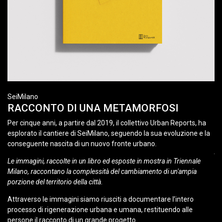
SeiMilano
Il
RACCONTO DI UNA METAMORFOSI
U
Per cinque anni, a partire dal 2019, il collettivo Urban Reports, ha
UR
esplorato il cantiere di SeiMilano, seguendo la sua evoluzione e la
ag
conseguente nascita di un nuovo fronte urbano.
A
so
a
Le immagini, raccolte in un libro ed esposte in mostra in Triennale
Milano, raccontano la complessità del cambiamento di un'ampia
u
porzione del territorio della città.
Ne
nti
du
Attraverso le immagini siamo riusciti a documentare l’intero
ch
processo di rigenerazione urbana e umana, restituendo alle
U
persone il racconto di un grande progetto.